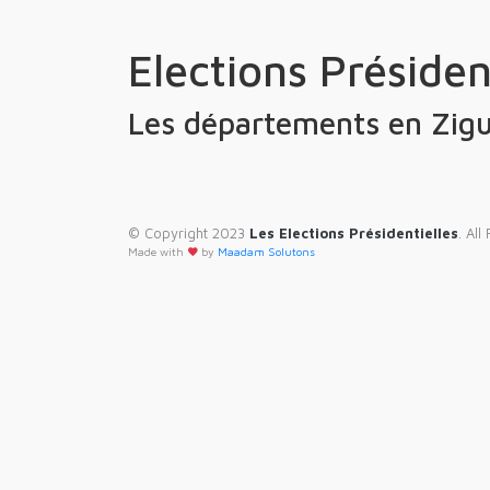
Elections Préside
Les départements en Zigu
© Copyright 2023
Les Elections Présidentielles
. Al
Made with
by
Maadam Solutons